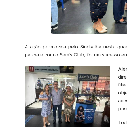
A ação promovida pelo Sindsalba nesta quart
parceria com o Sam’s Club, foi um sucesso entr
Alé
dir
fil
obje
ace
pos
Tod