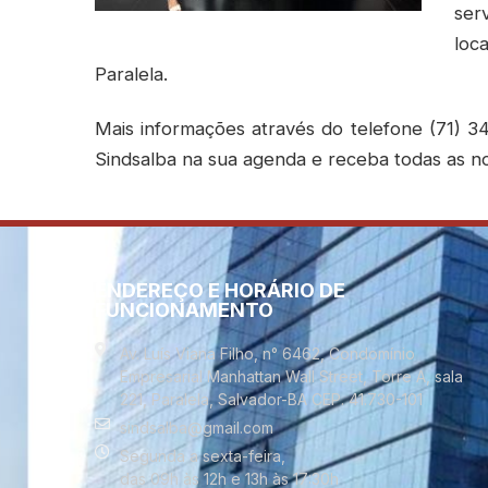
ser
loc
Paralela.
Mais informações através do telefone (71)
Sindsalba na sua agenda e receba todas as n
ENDEREÇO E HORÁRIO DE
FUNCIONAMENTO
Av. Luís Viana Filho, n° 6462, Condomínio
Empresarial Manhattan Wall Street, Torre A, sala
221, Paralela, Salvador-BA CEP. 41.730-101
sindsalba@gmail.com
Segunda a sexta-feira,
das 09h às 12h e 13h às 17:30h