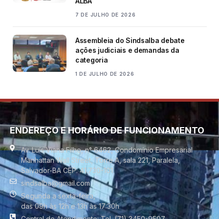
ALBA
7 DE JULHO DE 2026
Assembleia do Sindsalba debate
ações judiciais e demandas da
categoria
1 DE JULHO DE 2026
ENDEREÇO E HORÁRIO DE FUNCIONAMENTO
Av. Luís Viana Filho, n° 6462, Condomínio Empresarial
Manhattan Wall Street, Torre A, sala 221, Paralela,
Salvador-BA CEP. 41.730-101
sindsalba@gmail.com
Segunda a sexta-feira,
das 09h às 12h e 13h às 17:30h
Central de Atendimento: Tel. (71) 3450-9507