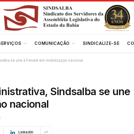
SERVIÇOS
COMUNICAÇÃO
SINDICALIZE-SE
CO
dsalba se une à Fenale em mobilização nacional
istrativa, Sindsalba se une
o nacional
S
LinkedIn