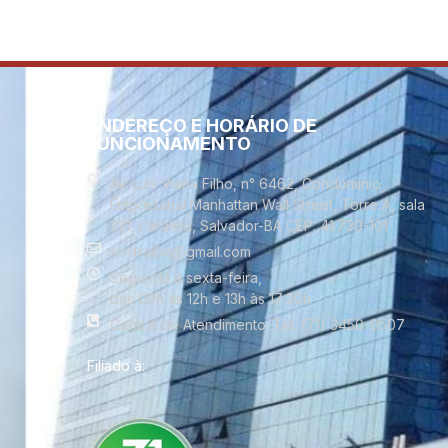
ENDEREÇO E HORÁRIO DE
FUNCIONAMENTO
Av. Luís Viana Filho, n° 6462, Condomínio
Empresarial Manhattan Wall Street, Torre A, sala
221, Paralela, Salvador-BA CEP. 41.730-101
sindsalba@gmail.com
Segunda a sexta-feira,
das 09h às 12h e 13h às 17:30h
Central de Atendimento: Tel. (71) 3450-9507
Filiado à: