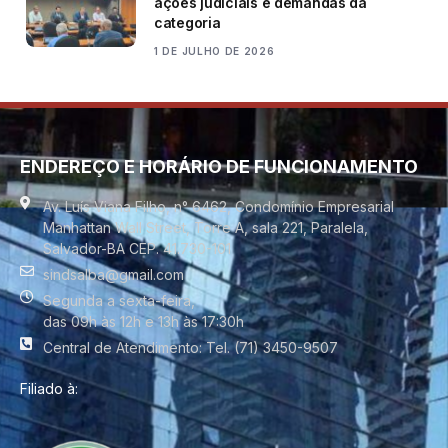
ações judiciais e demandas da
categoria
1 DE JULHO DE 2026
ENDEREÇO E HORÁRIO DE FUNCIONAMENTO
Av. Luís Viana Filho, n° 6462, Condomínio Empresarial
Manhattan Wall Street, Torre A, sala 221, Paralela,
Salvador-BA CEP. 41.730-101
sindsalba@gmail.com
Segunda a sexta-feira,
das 09h às 12h e 13h às 17:30h
Central de Atendimento: Tel. (71) 3450-9507
Filiado à: