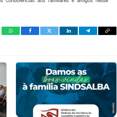
as condolências aos familiares e amigos nesse
WhatsApp
Facebook
Twitter
LinkedIn
Telegram
Cop
Link