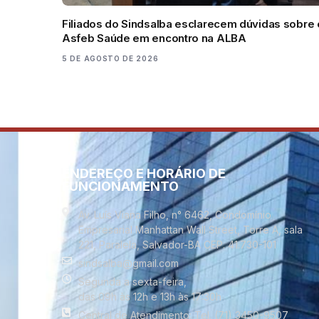
Filiados do Sindsalba esclarecem dúvidas sobre 
Asfeb Saúde em encontro na ALBA
5 DE AGOSTO DE 2026
ENDEREÇO E HORÁRIO DE
FUNCIONAMENTO
Av. Luís Viana Filho, n° 6462, Condomínio
Empresarial Manhattan Wall Street, Torre A, sala
221, Paralela, Salvador-BA CEP. 41.730-101
sindsalba@gmail.com
Segunda a sexta-feira,
das 09h às 12h e 13h às 17:30h
Central de Atendimento: Tel. (71) 3450-9507