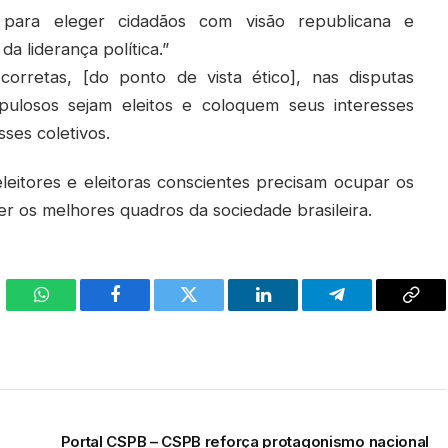
 para eleger cidadãos com visão republicana e
a liderança política.”
orretas, [do ponto de vista ético], nas disputas
rupulosos sejam eleitos e coloquem seus interesses
ses coletivos.
eleitores e eleitoras conscientes precisam ocupar os
ger os melhores quadros da sociedade brasileira.
WhatsApp
Facebook
Twitter
LinkedIn
Telegram
Cop
Link
Portal CSPB – CSPB reforça protagonismo nacional