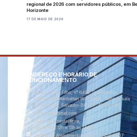
regional de 2026 com servidores públicos, em B
Horizonte
17 DE MAIO DE 2026
ENDEREÇO E HORÁRIO DE
FUNCIONAMENTO
Av. Luís Viana Filho, n° 6462, Condomínio
Empresarial Manhattan Wall Street, Torre A, sala
221, Paralela, Salvador-BA CEP. 41.730-101
sindsalba@gmail.com
Segunda a sexta-feira,
das 09h às 12h e 13h às 17:30h
Central de Atendimento: Tel. (71) 3450-9507