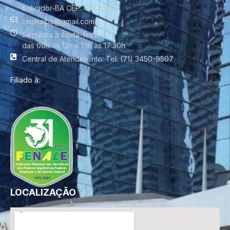
Salvador-BA CEP. 41.730-101
sindsalba@gmail.com
Segunda a sexta-feira,
das 09h às 12h e 13h às 17:30h
Central de Atendimento: Tel. (71) 3450-9507
Filiado à:
LOCALIZAÇÃO