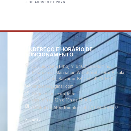
5 DE AGOSTO DE 2026
ENDEREÇO E HORÁRIO DE
FUNCIONAMENTO
Av. Luís Viana Filho, n° 6462, Condomínio
Empresarial Manhattan Wall Street, Torre A, sala
221, Paralela, Salvador-BA CEP. 41.730-101
sindsalba@gmail.com
Segunda a sexta-feira,
das 09h às 12h e 13h às 17:30h
Central de Atendimento: Tel. (71) 3450-9507
Filiado à: