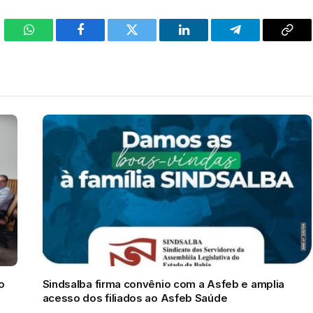
WhatsApp
Facebook
Twitter
LinkedIn
Telegram
Cop
Link
o
Sindsalba firma convênio com a Asfeb e amplia
acesso dos filiados ao Asfeb Saúde