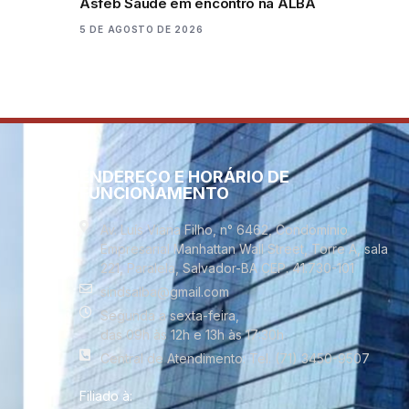
Asfeb Saúde em encontro na ALBA
5 DE AGOSTO DE 2026
ENDEREÇO E HORÁRIO DE
FUNCIONAMENTO
Av. Luís Viana Filho, n° 6462, Condomínio
Empresarial Manhattan Wall Street, Torre A, sala
221, Paralela, Salvador-BA CEP. 41.730-101
sindsalba@gmail.com
Segunda a sexta-feira,
das 09h às 12h e 13h às 17:30h
Central de Atendimento: Tel. (71) 3450-9507
Filiado à: