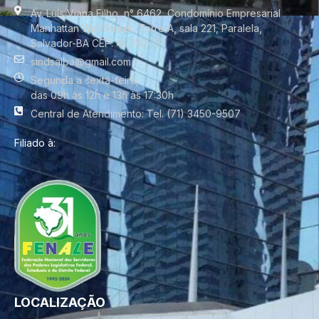
Av. Luís Viana Filho, n° 6462, Condomínio Empresarial
Manhattan Wall Street, Torre A, sala 221, Paralela,
Salvador-BA CEP. 41.730-101
sindsalba@gmail.com
Segunda a sexta-feira,
das 09h às 12h e 13h às 17:30h
Central de Atendimento: Tel. (71) 3450-9507
Filiado à:
LOCALIZAÇÃO