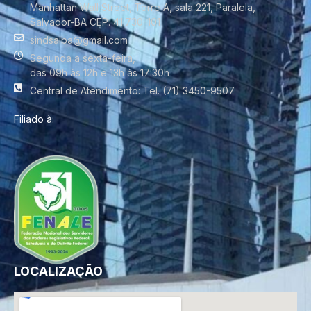
Manhattan Wall Street, Torre A, sala 221, Paralela,
Salvador-BA CEP. 41.730-101
sindsalba@gmail.com
Segunda a sexta-feira,
das 09h às 12h e 13h às 17:30h
Central de Atendimento: Tel. (71) 3450-9507
Filiado à:
LOCALIZAÇÃO