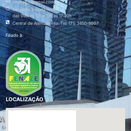
sindsalba@gmail.com
Segunda a sexta-feira,
das 09h às 12h e 13h às 17:30h
Central de Atendimento: Tel. (71) 3450-9507
Filiado à:
LOCALIZAÇÃO