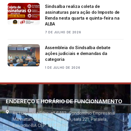
Sindsalba realiza coleta de
assinaturas para ação do Imposto de
Renda nesta quarta e quinta-feira na
ALBA
7 DE JULHO DE 2026
Assembleia do Sindsalba debate
ações judiciais e demandas da
categoria
1 DE JULHO DE 2026
ENDEREÇO E HORÁRIO DE FUNCIONAMENTO
Av. Luís Viana Filho, n° 6462, Condomínio Empresarial
Manhattan Wall Street, Torre A, sala 221, Paralela,
Salvador-BA CEP. 41.730-101