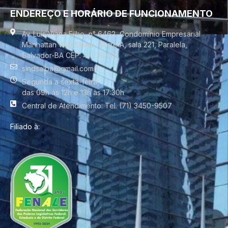
ENDEREÇO E HORÁRIO DE FUNCIONAMENTO
Av. Luís Viana Filho, n° 6462, Condomínio Empresarial
Manhattan Wall Street, Torre A, sala 221, Paralela,
Salvador-BA CEP. 41.730-101
sindsalba@gmail.com
Segunda a sexta-feira,
das 09h às 12h e 13h às 17:30h
Central de Atendimento: Tel. (71) 3450-9507
Filiado à: