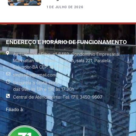
1 DE JULHO DE 2026
ENDEREÇO E HORÁRIO DE FUNCIONAMENTO
Av. Luís Viana Filho, n° 6462, Condomínio Empresarial
Manhattan Wall Street, Torre A, sala 221, Paralela,
Salvador-BA CEP. 41.730-101
sindsalba@gmail.com
Segunda a sexta-feira,
das 09h às 12h e 13h às 17:30h
Central de Atendimento: Tel. (71) 3450-9507
Filiado à: